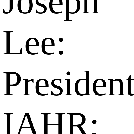
Joseph
Lee:
President
IAHR;