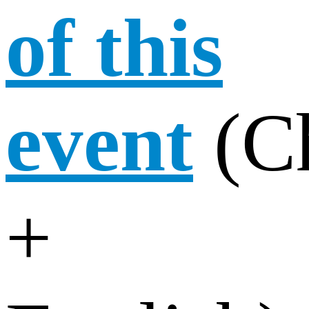
of this
event
(C
+