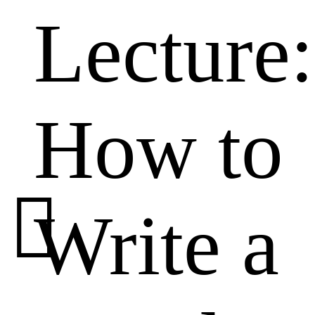
Lecture:
How to

Write a