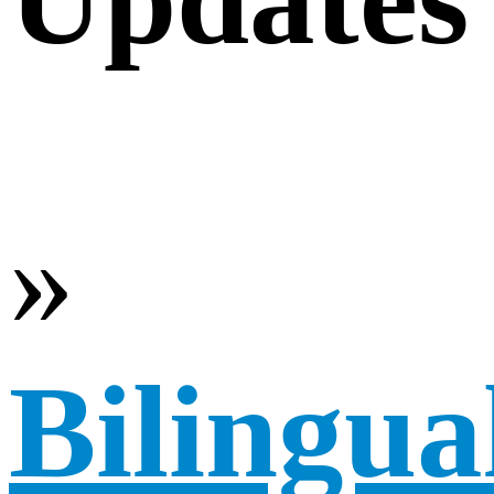
»
Bilingua