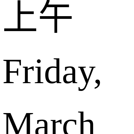
上午
Friday,
March