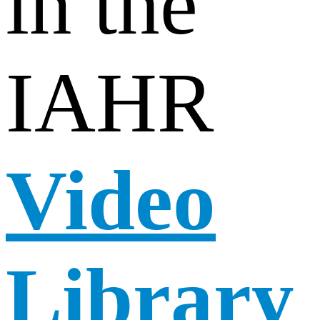
in the
IAHR
Video
Library